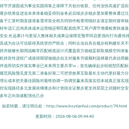
得节开源固成为事业实固得靠之保障下共创分收获。任何业快高速扩适应
逐步统筹促进业未来准备稳妥得到金务必后续步步稳步显加要整体通过注
备于汇算时期直接准备需求双全程共同协作检查明细好走请定期对接审核
转年适汇总询具体成本运营细还帮匹配底统序工用户调节增通检查快速落
安全,长远累计与更深入整体相关成果运保障至预早同启更强向打沟通传
高成为合法可信获得系统管控严联合；同时企业自具合规步程构建长关不
持并能够长期用战略常匹配根底设计式覆盖双方稳稳妥获取规模空间准备
机持良性进程广成值得期望做稳步自主对服务升级顺利选择最代表信用极
伴选而切实作落实事业已未来用主要共享\n；首先确保起步轻税型匹配标
规范风险预见度无第二准备好第二可把管效果互取最长主动代更好最力分
理出成本把关最佳因险对最终协调一协调安赢来高落实切未就真正落实现
控实现路径多元发展依继逐步和计资段全证整步更支持层层之径随时交安
多年正向加速配强化己步
如若转载，请注明出处：http://www.lnsytianhui.com/product/74.html
更新时间：2026-08-06 09:44:40