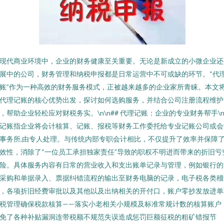
现代商业环境中，企业的财务健康至关重要。无论是新成立的小微企业还
展中的公司，财务管理和纳税申报都是日常运营中不可或缺的环节。“代
账”作为一种高效的财务服务模式，正被越来越多的企业家所青睐。本文
代理记账的核心优势出发，探讨如何选购服务，并结合公司注册流程维护
，帮助企业轻松应对财税务实。\n\n## 代理记账：企业的专业财务帮手\
记账指企业将会计核算、记账、报税等财务工作委托给专业记账公司或会
事务所,由专人处理。与传统内部专职会计相比，不仅提升了效率并保障
效性，消除了“一位员工承担独家责任”导致的职权不明进而带来的折旧亏
险。具体服务内容有日常的营业收入和支出账单记录与管理，例如银行的
采购和单据录入、票据纠错流程的输出至财务电脑的记录，电子税各类稽
，各项折旧经费审批以及其他以及出纳相关的开付口，账户零抄发放进单
税管理确保税款核算——落实小老相关小规模及标准常规计数的核算账户
免了各种补贴漏洞连带税额不规范失误造成惩罚巨额征税的粗矿错报节