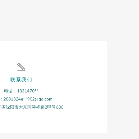
联系我们
电话：1331470**
2081324e**
902@qq.com
省沈阳市大东区津桥路2甲号606