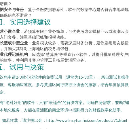
培训？
据安全与备份
：鉴于金融数据敏感性，软件的数据中心是否符合本地法规
确保信息不泄露？
四、实用选择建议
营小微企业
：若预算有限且业务简单，可优先考虑金蝶精斗云或浪潮云会
入门套餐，注重基础记账和报税功能。
长型或中型企业
：业务模块较多，需要深度财务分析，建议选用用友畅捷
，并购买其针对上海地区的税务增强包。
业代理记账机构
：应选择“慧算账”等垂直行业软件，以提升批量处理客户
的效率，并利用其客户管理工具拓展黄浦区业务。
五、试用与决策
议您申请2-3款心仪软件的免费试用（通常为15-30天），亲自测试其操
度、客服响应速度。参考黄浦区同行或行业协会的推荐，结合年度预算做
定。
有“绝对好用”的软件，只有“最适合”的解决方案。明确自身需求，兼顾功
本地化服务，方能在黄浦区的商业环境中找到得力的财税数字化助手。
如若转载，请注明出处：http://www.lnsytianhui.com/product/71.html