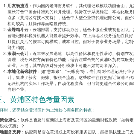
用友畅捷通
：作为国内老牌财务软件，其代理记账模块功能全面，尤
擅长符合中国会计准则的账务处理。优势在于系统稳定、本地化服务
点多（黄浦区有技术支持），适合中大型企业或代理记账公司。但价
相对较高，且操作界面略显传统。
金蝶精斗云
：云端部署，支持移动办公，适合小微企业或初创团队。
智能记账和税务机器人能显著提升效率。在上海地区税务适配性良好
且提供灵活的按年订阅模式，成本可控。但对于复杂业务场景，定制
能力稍弱。
浪潮云会计
：近年来发展迅速，以高性价比和易用性著称。特别在发
管理、税务风控方面有特色功能，适合注重合规的黄浦区贸易或服务
企业。不过，其在高级财务分析模块上可能不如前两者深入。
本地化新锐软件
：如“慧算账”、“云帐房”等，专门针对代理记账行业
计，集成了获客、做账、报税全流程。这些软件往往更贴近黄浦区代
记账机构的实际工作场景，自动化程度高，但可能更适合代账公司而
自用企业。
三、黄浦区特色考量因素
择时，还需结合黄浦区作为上海核心商务区的特点：
策合规性
：软件是否及时更新以上海市及黄浦区的最新财税政策（如特定
税收优惠）？
地服务支持
：供应商是否在黄浦或上海设有服务团队，能提供快速上门支