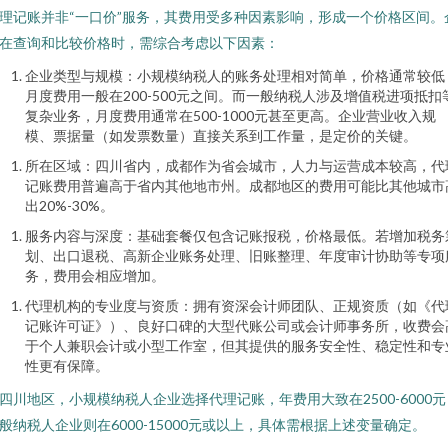
理记账并非“一口价”服务，其费用受多种因素影响，形成一个价格区间。
在查询和比较价格时，需综合考虑以下因素：
企业类型与规模：小规模纳税人的账务处理相对简单，价格通常较低
月度费用一般在200-500元之间。而一般纳税人涉及增值税进项抵扣
复杂业务，月度费用通常在500-1000元甚至更高。企业营业收入规
模、票据量（如发票数量）直接关系到工作量，是定价的关键。
所在区域：四川省内，成都作为省会城市，人力与运营成本较高，代
记账费用普遍高于省内其他地市州。成都地区的费用可能比其他城市
出20%-30%。
服务内容与深度：基础套餐仅包含记账报税，价格最低。若增加税务
划、出口退税、高新企业账务处理、旧账整理、年度审计协助等专项
务，费用会相应增加。
代理机构的专业度与资质：拥有资深会计师团队、正规资质（如《代
记账许可证》）、良好口碑的大型代账公司或会计师事务所，收费会
于个人兼职会计或小型工作室，但其提供的服务安全性、稳定性和专
性更有保障。
四川地区，小规模纳税人企业选择代理记账，年费用大致在2500-6000元
般纳税人企业则在6000-15000元或以上，具体需根据上述变量确定。