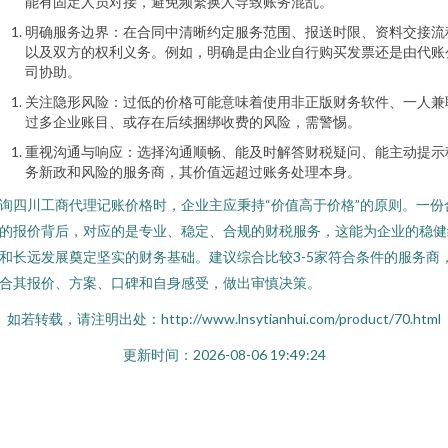
能有固定人员对接，避免频繁换人导致账务混乱。
明确服务边界：在合同中清晰约定服务范围、报送时限、资料交接流
以及双方的权利义务。例如，明确是由企业自行购买发票还是由代账
司协助。
关注隐形风险：过低的价格可能意味着使用非正版财务软件、一人兼
过多企业账目、或存在后续捆绑收费的风险，需警惕。
重视沟通与响应：选择沟通顺畅、能及时解答财税疑问、能主动提示
务新政和风险的服务商，其价值远超过账务处理本身。
询四川工商代理记账价格时，企业主应秉持“价值高于价格”的原则。一份
的报价背后，对应的是专业、稳定、合规的财税服务，这能为企业的稳健
和长远发展奠定坚实的财务基础。建议综合比较3-5家符合条件的服务商
合其报价、方案、口碑和自身感受，做出审慎决策。
如若转载，请注明出处：http://www.lnsytianhui.com/product/70.html
更新时间：2026-08-06 19:49:24