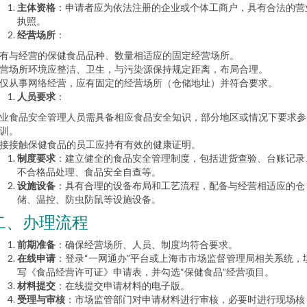
主体资格
：申请者应为依法注册的企业或个体工商户，具有合法的营
执照。
经营场所
：
有与经营的保健食品品种、数量相适应的固定经营场所。
营场所环境应整洁、卫生，与污染源保持规定距离，布局合理。
仅从事网络经营，应有固定的经营场所（仓储地址）并符合要求。
人员要求
：
业食品安全管理人员需具备相应食品安全知识，部分地区或情况下要求参
训。
接接触保健食品的员工应持有有效的健康证明。
制度要求
：建立健全的食品安全管理制度，包括进货查验、台账记录
不合格品处理、食品安全自查等。
设施设备
：具有合理的设备布局和工艺流程，配备与经营相适应的仓
储、温控、防虫防鼠等设施设备。
二、办理流程
前期准备
：确保经营场所、人员、制度均符合要求。
在线申请
：登录“一网通办”平台或上海市市场监督管理局相关系统，
写《食品经营许可证》申请表，并勾选“保健食品”经营项目。
材料提交
：在线提交申请材料的电子版。
受理与审核
：市场监管部门对申请材料进行审核，必要时进行现场核