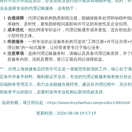
得许可证并开始运营后，企业需依法进行会计核算和纳税申报。此时，许
业会选择专业的代理记账服务，这有助于：
合规保障
：代理记账机构熟悉财税法规，能确保账务处理和纳税申报
准确性、及时性，避免因财税问题影响许可证的有效性及企业信用。
成本优化
：相比聘请专职会计，代理记账通常成本更低，适合初创及
小型经营主体。
衔接服务
：一些专业的企业服务机构可提供“工商注册+许可证办理+
理记账”的一站式服务，让经营者更专注于核心业务。
注意事项
：选择代理记账服务时，请确认其具备代理记账资质，并了
其服务内容、流程及费用，签订正规合同以保障权益。
***：办理上海保健食品经营许可证是一项规范性较强的工作，核心在于满
定条件并备齐材料。顺利获证开业后，专业的代理记账服务能有效分担企
后端财务管理压力，助力企业稳健合规经营。建议在办理过程中，充分利
府政务平台的指引，必要时咨询专业机构以获得高效支持。
如若转载，请注明出处：http://www.lnsytianhui.com/product/66.html
更新时间：2026-08-06 19:57:19