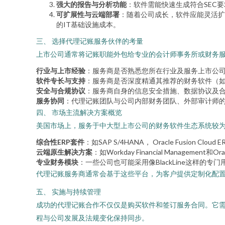
强大的报告与分析功能
：软件需能快速生成符合SEC要
可扩展性与云端部署
：随着公司成长，软件应能灵活扩展。基于
的IT基础设施成本。
三、 选择代理记账服务伙伴的考量
上市公司通常将记账职能外包给专业的会计师事务所或财务
行业与上市经验
：服务商是否熟悉您所在行业及服务上市公
软件专长与支持
：服务商是否深度精通其推荐的财务软件（如SAP， 
安全与合规协议
：服务商自身的信息安全措施、数据协议及
服务协同
：代理记账团队与公司内部财务团队、外部审计师
四、 市场主流解决方案概览
美国市场上，服务于中大型上市公司的财务软件生态系统较
综合性ERP套件
：如SAP S/4HANA， Oracle Fusio
云端原生解决方案
：如Workday Financial Manage
专业财务模块
：一些公司也可能采用像BlackLine这样的
代理记账服务商通常会基于这些平台，为客户提供定制化配
五、 实施与持续管理
成功的代理记账合作不仅仅是购买软件和签订服务合同。它
程与公司发展及法规变化保持同步。