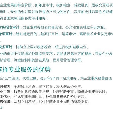
企业发展的特定阶段，如年度审计、税务稽查、贷款融资、股权变更或项
报时，专业的会计审计报告是必不可少的文件。武汉的会计师事务所能够
符合国家标准的各类审计服务：
财务报表审计
：对企业财务报表的真实性、公允性发表独立审计意见。
专项审计
：针对特定目的，如离任审计、清算审计、高新技术企业认定审
。
税务审计
：协助企业应对税务检查，或进行税务健康自查。
业的审计不仅能满足外部监管要求，更能通过第三方的视角，帮助企业发
部管理、流程控制中的潜在风险，提升经营管理水平。
选择专业服务的优势
合“公司注册、代理记账、会计审计”的一站式服务，为企业带来显著价值
时省力
：全程线上沟通，线下代办，极大解放企业主。
业可靠
：服务团队精通政策法规，处理经验丰富，降低企业犯错风险。
本优化
：相比组建专职团队，外包服务模式性价比更高。
续保障
：从创立到发展，提供伴随企业全周期的财税支持。
##