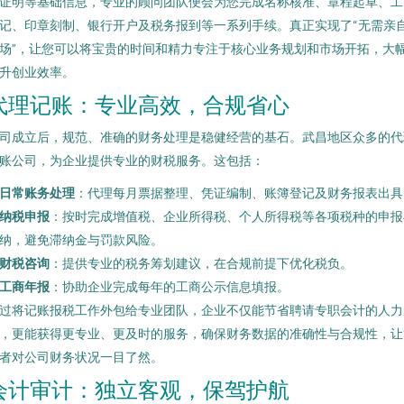
证明等基础信息，专业的顾问团队便会为您完成名称核准、章程起草、工
记、印章刻制、银行开户及税务报到等一系列手续。真正实现了“无需亲
场”，让您可以将宝贵的时间和精力专注于核心业务规划和市场开拓，大
升创业效率。
代理记账：专业高效，合规省心
司成立后，规范、准确的财务处理是稳健经营的基石。武昌地区众多的代
账公司，为企业提供专业的财税服务。这包括：
日常账务处理
：代理每月票据整理、凭证编制、账簿登记及财务报表出具
纳税申报
：按时完成增值税、企业所得税、个人所得税等各项税种的申报
纳，避免滞纳金与罚款风险。
财税咨询
：提供专业的税务筹划建议，在合规前提下优化税负。
工商年报
：协助企业完成每年的工商公示信息填报。
过将记账报税工作外包给专业团队，企业不仅能节省聘请专职会计的人力
，更能获得更专业、更及时的服务，确保财务数据的准确性与合规性，让
者对公司财务状况一目了然。
会计审计：独立客观，保驾护航