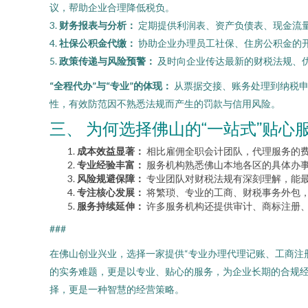
议，帮助企业合理降低税负。
3.
财务报表与分析：
定期提供利润表、资产负债表、现金流
4.
社保公积金代缴：
协助企业办理员工社保、住房公积金的
5.
政策传递与风险预警：
及时向企业传达最新的财税法规、
“全程代办”与“专业”的体现：
从票据交接、账务处理到纳税申
性，有效防范因不熟悉法规而产生的罚款与信用风险。
三、 为何选择佛山的“一站式”贴心
成本效益显著：
相比雇佣全职会计团队，代理服务的
专业经验丰富：
服务机构熟悉佛山本地各区的具体办
风险规避保障：
专业团队对财税法规有深刻理解，能
专注核心发展：
将繁琐、专业的工商、财税事务外包
服务持续延伸：
许多服务机构还提供审计、商标注册
###
在佛山创业兴业，选择一家提供“专业办理代理记账、工商注
的实务难题，更是以专业、贴心的服务，为企业长期的合规
择，更是一种智慧的经营策略。