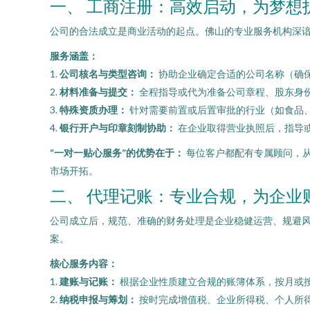
一、 工商注册：高效启动，为梦想
公司的合法成立是商业活动的起点。佛山的专业服务机构深
服务涵盖：
1.
公司核名与类型咨询：
协助企业确定合适的公司名称（确
2.
材料准备与提交：
全程指导或代为准备公司章程、股东身
3.
特殊资质办理：
针对需要前置或后置审批的行业（如食品
4.
银行开户与印章刻制协助：
在企业取得营业执照后，指导
“一对一贴心服务”的优势在于：
每位客户都配有专属顾问，
市场开拓。
二、 代理记账：专业合规，为企业
公司成立后，规范、准确的财务处理是企业稳健运营、规避
案。
核心服务内容：
1.
建账与记账：
根据企业性质建立合规的账簿体系，按月或
2.
纳税申报与筹划：
按时完成增值税、企业所得税、个人所