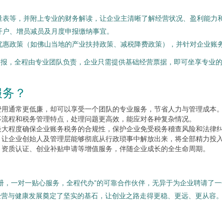
量表等，并附上专业的财务解读，让企业主清晰了解经营状况、盈利能力
开户、增员减员及月度申报缴纳事宜。
优惠政策（如佛山当地的产业扶持政策、减税降费政策），并针对企业账
报，全程由专业团队负责，企业只需提供基础经营票据，即可坐享专业的
服务？
费用通常更低廉，却可以享受一个团队的专业服务，节省人力与管理成本
事流程和税务管理特点，处理问题更高效，能应对各种复杂情况。
最大程度确保企业账务税务的合规性，保护企业免受税务稽查风险和法律
，让企业创始人及管理层能够彻底从行政琐事中解放出来，将全部精力投
、资质认证、创业补贴申请等增值服务，伴随企业成长的全生命周期。
册，一对一贴心服务，全程代办”的可靠合作伙伴，无异于为企业聘请了
经营与健康发展奠定了坚实的基石，让创业之路走得更稳、更远、更从容