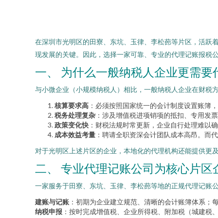
在深圳市光明区的田寮、东坑、玉律、李松蓢等片区，活跃
现发展的关键。因此，选择一家可靠、专业的代理记账报税
一、 为什么一般纳税人企业更需要
与小微企业（小规模纳税人）相比，一般纳税人企业在财税
核算要求高
：必须按照国家统一的会计制度设置账簿，
税务处理复杂
：涉及增值税进项销项的抵扣、专用发票
政策变化快
：财税法规时常更新，企业自行处理难以确
成本效益考量
：聘请全职资深会计团队成本高昂。而代
对于光明区上述片区的企业，本地化的代理机构还能提供更
二、 专业代理记账公司为核心片区
一家服务于田寮、东坑、玉律、李松蓢等地的正规代理记账
建账与记账
：初期为企业建立规范、清晰的会计账簿体系；
纳税申报
：按时完成增值税、企业所得税、附加税（城建税