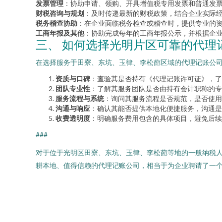
发票管理
：协助申请、领购、开具增值税专用发票和普通发
财税咨询与规划
：及时传递最新的财税政策，结合企业实际
税务稽查协助
：在企业面临税务检查或稽查时，提供专业的
工商年报及其他
：协助完成每年的工商年报公示，并根据企
三、 如何选择光明片区可靠的代理
在选择服务于田寮、东坑、玉律、李松蓢区域的代理记账公
资质与口碑
：查验其是否持有《代理记账许可证》，了
团队专业性
：了解其服务团队是否由持有会计职称的专
服务流程与系统
：询问其服务流程是否规范，是否使用
沟通与响应
：确认其能否提供本地化便捷服务，沟通是
收费透明度
：明确服务费用包含的具体项目，避免后续
###
对于位于光明区田寮、东坑、玉律、李松蓢等地的一般纳税
耕本地、值得信赖的代理记账公司，相当于为企业聘请了一个